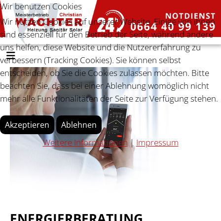
Wir benutzen Cookies
Wir nutzen Cookies auf unserer Website. Einige von ihnen
sind essenziell für den Betrieb der Seite, während andere
uns helfen, diese Website und die Nutzererfahrung zu
verbessern (Tracking Cookies). Sie können selbst
entscheiden, ob Sie die Cookies zulassen möchten. Bitte
beachten Sie, dass bei einer Ablehnung womöglich nicht
mehr alle Funktionalitäten der Seite zur Verfügung stehen.
Akzeptieren
Ablehnen
Weitere Informationen
|
Impressum
ENERGIERBERATUNG